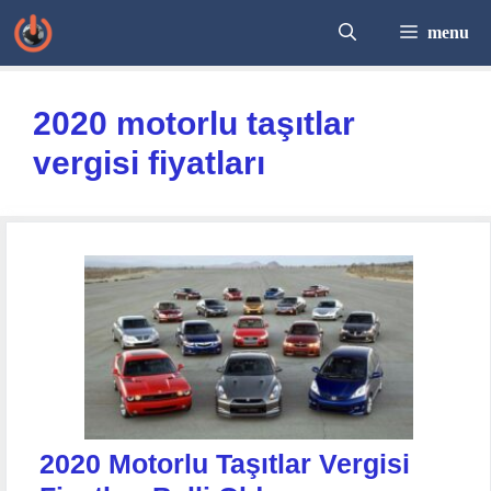
İçeriğe
menu
atla
2020 motorlu taşıtlar
vergisi fiyatları
2020 Motorlu Taşıtlar Vergisi