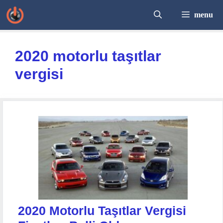
İçeriğe
menu
atla
2020 motorlu taşıtlar
vergisi
2020 Motorlu Taşıtlar Vergisi