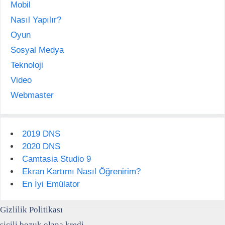
Mobil
Nasıl Yapılır?
Oyun
Sosyal Medya
Teknoloji
Video
Webmaster
2019 DNS
2020 DNS
Camtasia Studio 9
Ekran Kartımı Nasıl Öğrenirim?
En İyi Emülator
Gizlilik Politikası
sicili bozuk olana kredi