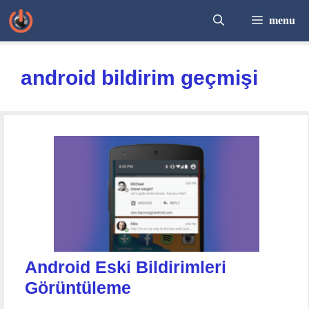
İçeriğe
menu
atla
android bildirim geçmişi
Android Eski Bildirimleri
Görüntüleme