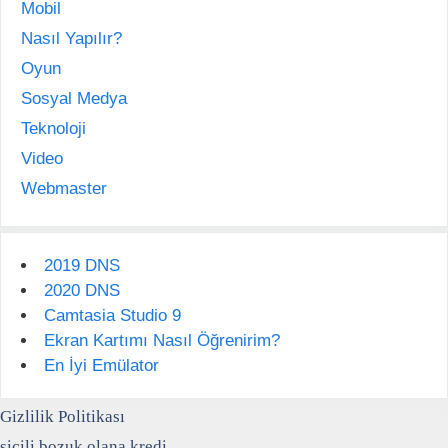
Mobil
Nasıl Yapılır?
Oyun
Sosyal Medya
Teknoloji
Video
Webmaster
2019 DNS
2020 DNS
Camtasia Studio 9
Ekran Kartımı Nasıl Öğrenirim?
En İyi Emülator
Gizlilik Politikası
sicili bozuk olana kredi