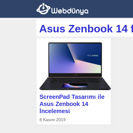
İçeriğe
atla
Asus Zenbook 14 f
ScreenPad Tasarımı ile
Asus Zenbook 14
İncelemesi
8 Kasım 2019