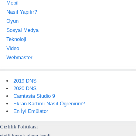
Mobil
Nasıl Yapılır?
Oyun
Sosyal Medya
Teknoloji
Video
Webmaster
2019 DNS
2020 DNS
Camtasia Studio 9
Ekran Kartımı Nasıl Öğrenirim?
En İyi Emülator
Gizlilik Politikası
sicili bozuk olana kredi