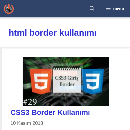
İçeriğe
menu
atla
html border kullanımı
CSS3 Border Kullanımı
10 Kasım 2018