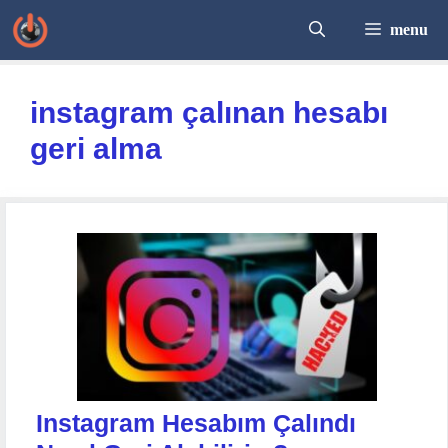
İçeriğe
menu
atla
instagram çalınan hesabı
geri alma
Instagram Hesabım Çalındı