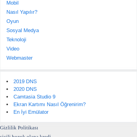
Mobil
Nasıl Yapılır?
Oyun
Sosyal Medya
Teknoloji
Video
Webmaster
2019 DNS
2020 DNS
Camtasia Studio 9
Ekran Kartımı Nasıl Öğrenirim?
En İyi Emülator
Gizlilik Politikası
sicili bozuk olana kredi