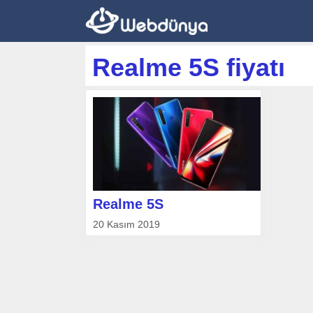
İçeriğe
atla
Realme 5S fiyatı
Realme 5S
20 Kasım 2019