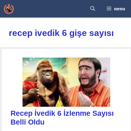
İçeriğe
menu
atla
recep ivedik 6 gişe sayısı
Recep İvedik 6 İzlenme Sayısı
Belli Oldu