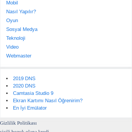
Mobil
Nasıl Yapılır?
Oyun
Sosyal Medya
Teknoloji
Video
Webmaster
2019 DNS
2020 DNS
Camtasia Studio 9
Ekran Kartımı Nasıl Öğrenirim?
En İyi Emülator
Gizlilik Politikası
sicili bozuk olana kredi