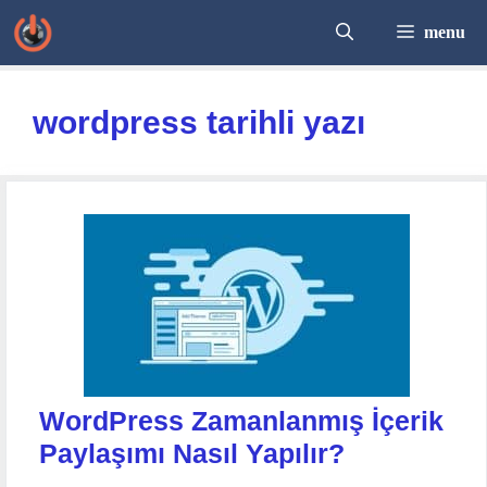
İçeriğe
menu
atla
wordpress tarihli yazı
WordPress Zamanlanmış İçerik
Paylaşımı Nasıl Yapılır?