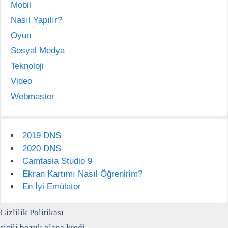
Mobil
Nasıl Yapılır?
Oyun
Sosyal Medya
Teknoloji
Video
Webmaster
2019 DNS
2020 DNS
Camtasia Studio 9
Ekran Kartımı Nasıl Öğrenirim?
En İyi Emülator
Gizlilik Politikası
sicili bozuk olana kredi