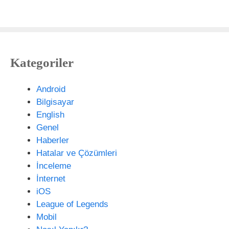
a
n
e
t
s
Kategoriler
i
t
e
Android
s
Bilgisayar
i
English
Genel
Haberler
Hatalar ve Çözümleri
İnceleme
İnternet
iOS
League of Legends
Mobil