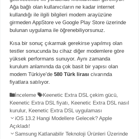
Ağa bağlı olan kullanıcıların ne kadar internet
kullandığı ile ilgili bilgileri modem arayüzüne
girmeden AppStore ve Google Play Store üzerinde
bulunan uygulama ile öğrenebiliyorsunuz.
Kısa bir sonuç çıkarmak gerekirse yapılmış olan
testler sonucunda bu cihaz diğer modemlere göre
yüksek performans sunuyor. Aynı zamanda
kurulum anlamında da çok basit bir yapısı olan
modem Türkiye’de
580 Türk lirası
civarında
fiyatlara satılıyor.
K
İnceleme
E
Keenetic Extra DSL çekim gücü
,
Keenetic Extra DSL fiyatı
a
t
,
Keenetic Extra DSL nasıl
kurulur
t
,
Keenetic Extra DSL uygulaması
i
Y
e
iOS 13.2 Hangi Modellere Gelecek? Apple
k
a
Açıkladı!
g
e
z
o
Samsung Katlanabilir Teknoloji Ürünleri Üzerinde
t