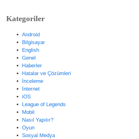
t
s
Kategoriler
i
t
e
Android
s
Bilgisayar
i
English
Genel
Haberler
Hatalar ve Çözümleri
İnceleme
İnternet
iOS
League of Legends
Mobil
Nasıl Yapılır?
Oyun
Sosyal Medya