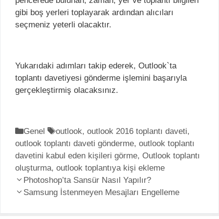
pencerede bulunan, zaman, yer ve toplantı bilgileri
gibi boş yerleri toplayarak ardından alıcıları
seçmeniz yeterli olacaktır.
Yukarıdaki adımları takip ederek, Outlook`ta
toplantı davetiyesi gönderme işlemini başarıyla
gerçekleştirmiş olacaksınız.
K
Genel
E
outlook
,
outlook 2016 toplantı daveti
,
outlook toplantı daveti gönderme
a
t
,
outlook toplantı
davetini kabul eden kişileri görme
t
i
,
Outlook toplantı
oluşturma
e
,
k
outlook toplantıya kişi ekleme
Y
g
Photoshop’ta Sansür Nasıl Yapılır?
e
a
o
Samsung İstenmeyen Mesajları Engelleme
t
z
r
l
ı
i
e