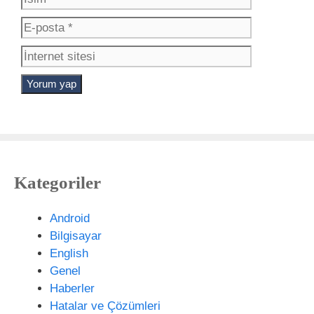
s
-
İ
i
p
n
m
o
t
s
e
t
r
a
n
e
t
s
Kategoriler
i
t
e
Android
s
Bilgisayar
i
English
Genel
Haberler
Hatalar ve Çözümleri