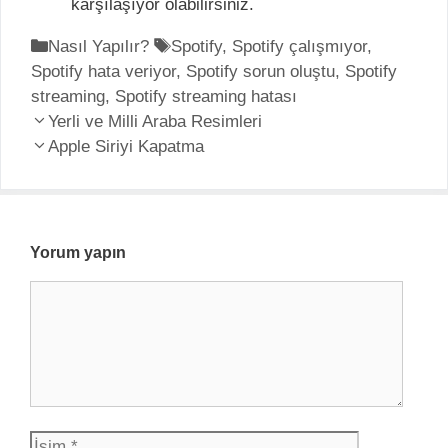
karşılaşıyor olabilirsiniz.
K
Nasıl Yapılır?
E
Spotify
,
Spotify çalışmıyor
,
Spotify hata veriyor
a
t
,
Spotify sorun oluştu
,
Spotify
streaming
t
,
Spotify streaming hatası
i
Y
e
Yerli ve Milli Araba Resimleri
k
a
g
Apple Siriyi Kapatma
e
z
o
t
ı
r
l
d
i
e
o
l
r
Yorum yapın
l
e
Y
a
r
o
ş
r
ı
u
m
m
ı
İ
E