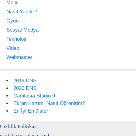
Mobil
Nasıl Yapılır?
Oyun
Sosyal Medya
Teknoloji
Video
Webmaster
2019 DNS
2020 DNS
Camtasia Studio 9
Ekran Kartımı Nasıl Öğrenirim?
En İyi Emülator
Gizlilik Politikası
sicili bozuk olana kredi