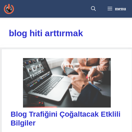
İçeriğe
menu
atla
blog hiti arttırmak
Blog Trafiğini Çoğaltacak Etklili
Bilgiler