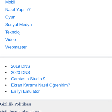
Mobil
Nasıl Yapılır?
Oyun
Sosyal Medya
Teknoloji
Video
Webmaster
2019 DNS
2020 DNS
Camtasia Studio 9
Ekran Kartımı Nasıl Öğrenirim?
En İyi Emülator
Gizlilik Politikası
sicili bozuk olana kredi