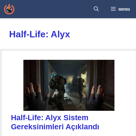
İçeriğe
menu
atla
Half-Life: Alyx
Half-Life: Alyx Sistem
Gereksinimleri Açıklandı