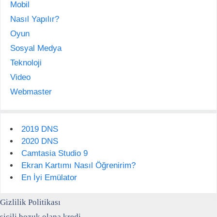
Mobil
Nasıl Yapılır?
Oyun
Sosyal Medya
Teknoloji
Video
Webmaster
2019 DNS
2020 DNS
Camtasia Studio 9
Ekran Kartımı Nasıl Öğrenirim?
En İyi Emülator
Gizlilik Politikası
sicili bozuk olana kredi