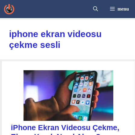
İçeriğe
menu
atla
iphone ekran videosu
çekme sesli
iPhone Ekran Videosu Çekme,