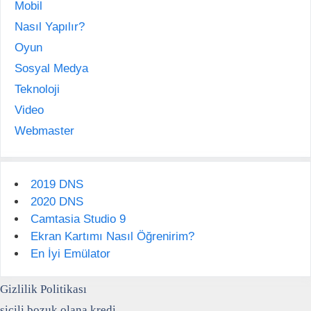
Mobil
Nasıl Yapılır?
Oyun
Sosyal Medya
Teknoloji
Video
Webmaster
2019 DNS
2020 DNS
Camtasia Studio 9
Ekran Kartımı Nasıl Öğrenirim?
En İyi Emülator
Gizlilik Politikası
sicili bozuk olana kredi