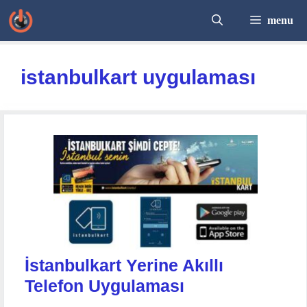
İçeriğe
menu
atla
istanbulkart uygulaması
İstanbulkart Yerine Akıllı
Telefon Uygulaması