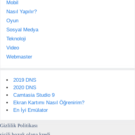
Mobil
Nasıl Yapılır?
Oyun
Sosyal Medya
Teknoloji
Video
Webmaster
2019 DNS
2020 DNS
Camtasia Studio 9
Ekran Kartımı Nasıl Öğrenirim?
En İyi Emülator
Gizlilik Politikası
sicili bozuk olana kredi