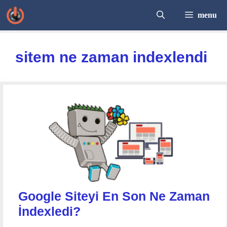
İçeriğe
menu
atla
sitem ne zaman indexlendi
Google Siteyi En Son Ne Zaman
İndexledi?