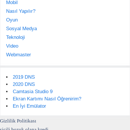
Mobil
Nasıl Yapılır?
Oyun
Sosyal Medya
Teknoloji
Video
Webmaster
2019 DNS
2020 DNS
Camtasia Studio 9
Ekran Kartımı Nasıl Öğrenirim?
En İyi Emülator
Gizlilik Politikası
sicili bozuk olana kredi