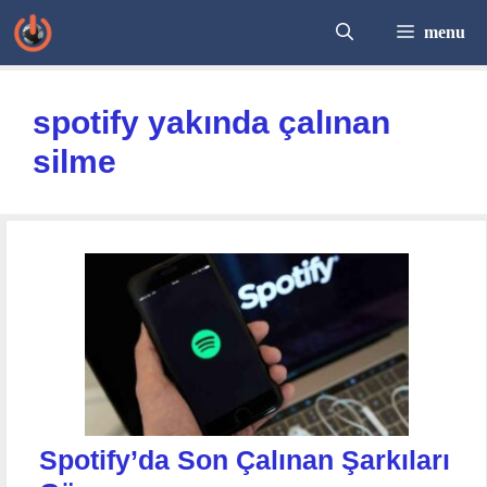
İçeriğe
menu
atla
spotify yakında çalınan
silme
Spotify’da Son Çalınan Şarkıları