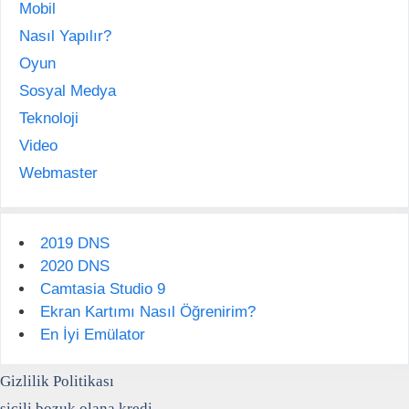
Mobil
Nasıl Yapılır?
Oyun
Sosyal Medya
Teknoloji
Video
Webmaster
2019 DNS
2020 DNS
Camtasia Studio 9
Ekran Kartımı Nasıl Öğrenirim?
En İyi Emülator
Gizlilik Politikası
sicili bozuk olana kredi