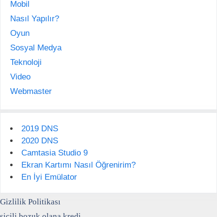
Mobil
Nasıl Yapılır?
Oyun
Sosyal Medya
Teknoloji
Video
Webmaster
2019 DNS
2020 DNS
Camtasia Studio 9
Ekran Kartımı Nasıl Öğrenirim?
En İyi Emülator
Gizlilik Politikası
sicili bozuk olana kredi