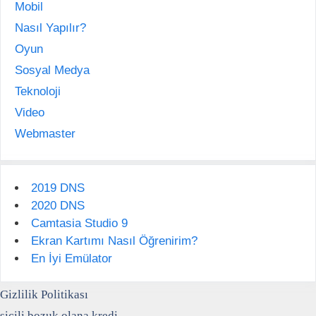
Mobil
Nasıl Yapılır?
Oyun
Sosyal Medya
Teknoloji
Video
Webmaster
2019 DNS
2020 DNS
Camtasia Studio 9
Ekran Kartımı Nasıl Öğrenirim?
En İyi Emülator
Gizlilik Politikası
sicili bozuk olana kredi