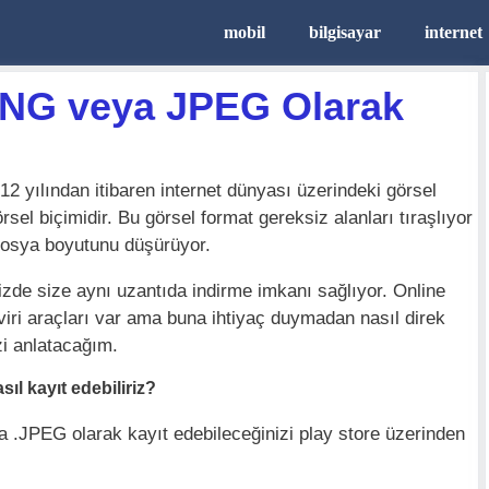
mobil
bilgisayar
internet
NG veya JPEG Olarak
012 yılından itibaren internet dünyası üzerindeki görsel
örsel biçimidir. Bu görsel format gereksiz alanları tıraşlıyor
osya boyutunu düşürüyor.
nizde size aynı uzantıda indirme imkanı sağlıyor. Online
viri araçları var ama buna ihtiyaç duymadan nasıl direk
zi anlatacağım.
l kayıt edebiliriz?
 .JPEG olarak kayıt edebileceğinizi play store üzerinden