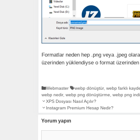
Formatlar neden hep .png veya .jpeg olarak
üzerinden yüklendiyse o format üzerinden in
K
Webmaster
E
webp dönüştür
,
webp farklı kayd
webp nedir
a
,
webp png dönüştürme
t
,
webp png ind
Y
t
XPS Dosyası Nasıl Açılır?
i
a
e
Instagram Premium Hesap Nedir?
k
z
g
e
Yorum yapın
ı
o
t
d
r
l
Y
o
i
e