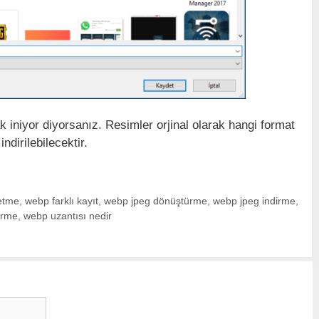
 iniyor diyorsanız. Resimler orjinal olarak hangi format
dirilebilecektir.
etme
,
webp farklı kayıt
,
webp jpeg dönüştürme
,
webp jpeg indirme
,
irme
,
webp uzantısı nedir