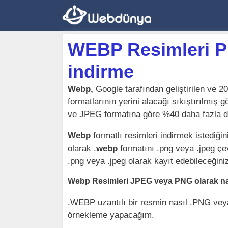
İçeriğe
atla
WEBP Resimleri P
indirme
Webp,
Google tarafından geliştirilen ve 2
formatlarının yerini alacağı sıkıştırılmış g
ve JPEG formatına göre %40 daha fazla d
Webp
formatlı resimleri indirmek istediği
olarak .
webp
formatını .png veya .jpeg çe
.png veya .jpeg olarak kayıt edebileceğini
Webp Resimleri JPEG veya PNG olarak nası
.WEBP uzantılı bir resmin nasıl .PNG veya
örnekleme yapacağım.