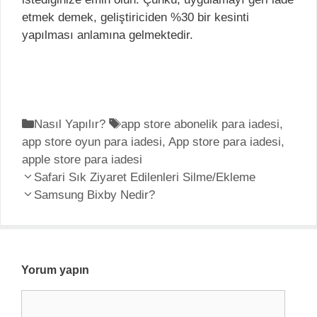
etmek demek, geliştiriciden %30 bir kesinti
yapılması anlamına gelmektedir.
K
Nasıl Yapılır?
E
app store abonelik para iadesi
,
app store oyun para iadesi
a
t
,
App store para iadesi
,
apple store para iadesi
t
i
Y
e
Safari Sık Ziyaret Edilenleri Silme/Ekleme
k
a
g
Samsung Bixby Nedir?
e
z
o
t
ı
r
l
d
i
e
o
l
r
Yorum yapın
l
e
Y
a
r
o