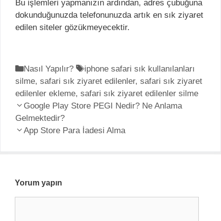
Bu işlemleri yapmanızın ardından, adres çubuğuna
dokunduğunuzda telefonunuzda artık en sık ziyaret
edilen siteler gözükmeyecektir.
K
Nasıl Yapılır?
E
iphone safari sık kullanılanları
silme
a
,
safari sık ziyaret edilenler
t
,
safari sık ziyaret
edilenler ekleme
t
,
safari sık ziyaret edilenler silme
i
Y
e
Google Play Store PEGI Nedir? Ne Anlama
k
a
Gelmektedir?
g
e
z
o
App Store Para İadesi Alma
t
ı
r
l
d
i
e
o
l
r
l
e
Yorum yapın
a
r
Y
ş
o
ı