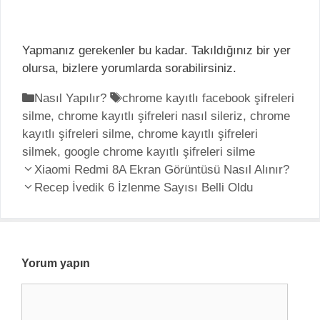
Yapmanız gerekenler bu kadar. Takıldığınız bir yer
olursa, bizlere yorumlarda sorabilirsiniz.
K
Nasıl Yapılır?
E
chrome kayıtlı facebook şifreleri
silme
a
,
chrome kayıtlı şifreleri nasıl sileriz
t
,
chrome
kayıtlı şifreleri silme
t
i
,
chrome kayıtlı şifreleri
silmek
e
,
google chrome kayıtlı şifreleri silme
k
Y
g
Xiaomi Redmi 8A Ekran Görüntüsü Nasıl Alınır?
e
a
o
Recep İvedik 6 İzlenme Sayısı Belli Oldu
t
z
r
l
ı
i
e
d
l
r
o
e
Yorum yapın
l
r
Y
a
o
ş