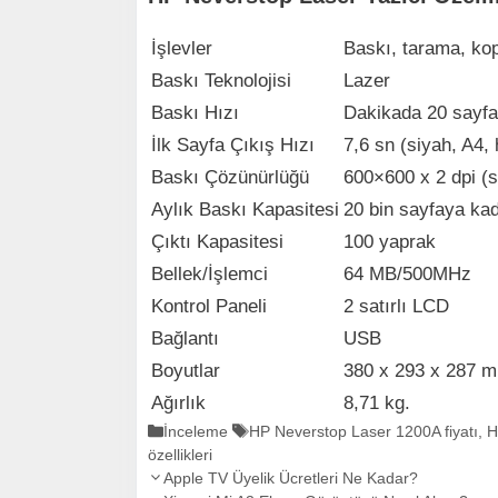
İşlevler
Baskı, tarama, ko
Baskı Teknolojisi
Lazer
Baskı Hızı
Dakikada 20 sayfa
İlk Sayfa Çıkış Hızı
7,6 sn (siyah, A4, 
Baskı Çözünürlüğü
600×600 x 2 dpi (s
Aylık Baskı Kapasitesi
20 bin sayfaya ka
Çıktı Kapasitesi
100 yaprak
Bellek/İşlemci
64 MB/500MHz
Kontrol Paneli
2 satırlı LCD
Bağlantı
USB
Boyutlar
380 x 293 x 287 
Ağırlık
8,71 kg.
K
İnceleme
E
HP Neverstop Laser 1200A fiyatı
,
H
özellikleri
a
t
Y
t
Apple TV Üyelik Ücretleri Ne Kadar?
i