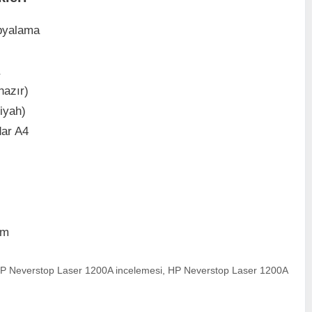
pyalama
hazır)
iyah)
dar A4
mm
P Neverstop Laser 1200A incelemesi
,
HP Neverstop Laser 1200A