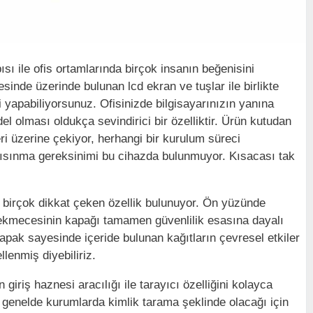
 ile ofis ortamlarında birçok insanın beğenisini
inde üzerinde bulunan lcd ekran ve tuşlar ile birlikte
i yapabiliyorsunuz. Ofisinizde bilgisayarınızın yanına
l olması oldukça sevindirici bir özelliktir. Ürün kutudan
eri üzerine çekiyor, herhangi bir kurulum süreci
 ısınma gereksinimi bu cihazda bulunmuyor. Kısacası tak
birçok dikkat çeken özellik bulunuyor. Ön yüzünde
ekmecesinin kapağı tamamen güvenlilik esasına dayalı
kapak sayesinde içeride bulunan kağıtların çevresel etkiler
enmiş diyebiliriz.
giriş haznesi aracılığı ile tarayıcı özelliğini kolayca
i genelde kurumlarda kimlik tarama şeklinde olacağı için