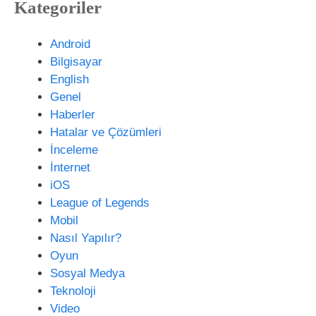
Kategoriler
i
t
e
Android
s
Bilgisayar
i
English
Genel
Haberler
Hatalar ve Çözümleri
İnceleme
İnternet
iOS
League of Legends
Mobil
Nasıl Yapılır?
Oyun
Sosyal Medya
Teknoloji
Video