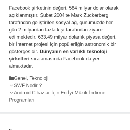
Facebook şirketinin değeri
, 584 milyar dolar olarak
açıklanmıştır. Şubat 2004’te Mark Zuckerberg
tarafından geliştirilen sosyal ağ, günümüzde her
gün 2 milyardan fazla kişi tarafından ziyaret
edilmektedir. 633,49 milyar dolarlık piyasa değeri,
bir İnternet projesi için popülerliğin astronomik bir
göstergesidir.
Dünyanın en
varlıklı teknoloji
şirketleri
sıralamasında Facebook da yer
almaktadır.
K
Genel
,
Teknoloji
Y
a
SWF Nedir ?
a
t
Android Cihazlar İçin En İyi Müzik İndirme
z
Programları
e
ı
g
d
o
o
r
l
i