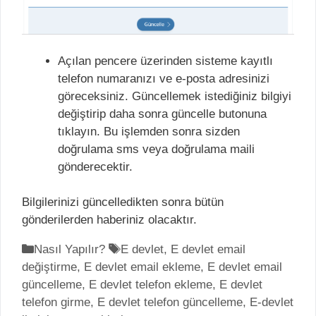
Açılan pencere üzerinden sisteme kayıtlı
telefon numaranızı ve e-posta adresinizi
göreceksiniz. Güncellemek istediğiniz bilgiyi
değiştirip daha sonra güncelle butonuna
tıklayın. Bu işlemden sonra sizden
doğrulama sms veya doğrulama maili
gönderecektir.
Bilgilerinizi güncelledikten sonra bütün
gönderilerden haberiniz olacaktır.
K
Nasıl Yapılır?
E
E devlet
,
E devlet email
değiştirme
a
,
E devlet email ekleme
t
,
E devlet email
güncelleme
t
,
E devlet telefon ekleme
i
,
E devlet
telefon girme
e
,
E devlet telefon güncelleme
k
,
E-devlet