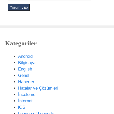
s
e
t
r
a
n
e
t
s
Kategoriler
i
t
e
Android
s
Bilgisayar
i
English
Genel
Haberler
Hatalar ve Çözümleri
İnceleme
İnternet
iOS
League of Legends