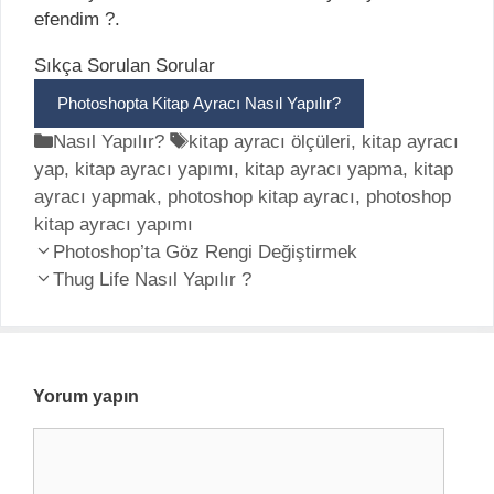
efendim ?.
Sıkça Sorulan Sorular
Photoshopta Kitap Ayracı Nasıl Yapılır?
K
Nasıl Yapılır?
E
kitap ayracı ölçüleri
,
kitap ayracı
yap
a
,
kitap ayracı yapımı
t
,
kitap ayracı yapma
,
kitap
ayracı yapmak
t
,
photoshop kitap ayracı
i
,
photoshop
kitap ayracı yapımı
e
k
Y
g
Photoshop’ta Göz Rengi Değiştirmek
e
a
o
Thug Life Nasıl Yapılır ?
t
z
r
l
ı
i
e
d
l
r
o
e
Yorum yapın
l
r
Y
a
o
ş