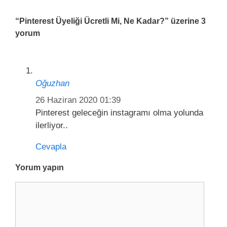
l
l
r
a
e
“Pinterest Üyeliği Ücretli Mi, Ne Kadar?” üzerine 3
ş
r
yorum
ı
m
ı
Oğuzhan
26 Haziran 2020 01:39
Pinterest geleceğin instagramı olma yolunda
ilerliyor..
Cevapla
Yorum yapın
Y
o
r
u