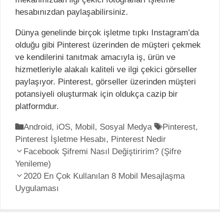
hesabınızdan paylaşabilirsiniz.
Dünya genelinde birçok işletme tıpkı Instagram’da
olduğu gibi Pinterest üzerinden de müşteri çekmek
ve kendilerini tanıtmak amacıyla iş, ürün ve
hizmetleriyle alakalı kaliteli ve ilgi çekici görseller
paylaşıyor. Pinterest, görseller üzerinden müşteri
potansiyeli oluşturmak için oldukça cazip bir
platformdur.
K
Android
,
iOS
,
Mobil
,
Sosyal Medya
E
Pinterest
,
Pinterest İşletme Hesabı
a
,
Pinterest Nedir
t
Y
t
Facebook Şifremi Nasıl Değiştiririm? (Şifre
i
a
Yenileme)
e
k
z
g
2020 En Çok Kullanılan 8 Mobil Mesajlaşma
e
ı
Uygulaması
o
t
d
r
l
o
i
e