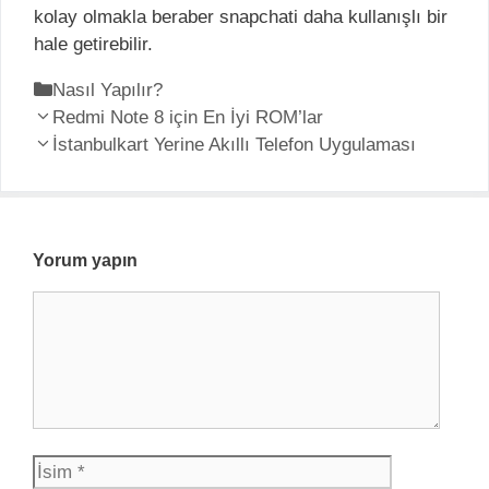
kolay olmakla beraber snapchati daha kullanışlı bir
hale getirebilir.
K
Nasıl Yapılır?
Y
a
Redmi Note 8 için En İyi ROM’lar
a
t
İstanbulkart Yerine Akıllı Telefon Uygulaması
z
e
ı
g
d
o
o
r
Yorum yapın
l
i
Y
a
l
o
ş
e
r
ı
r
u
m
m
ı
İ
E