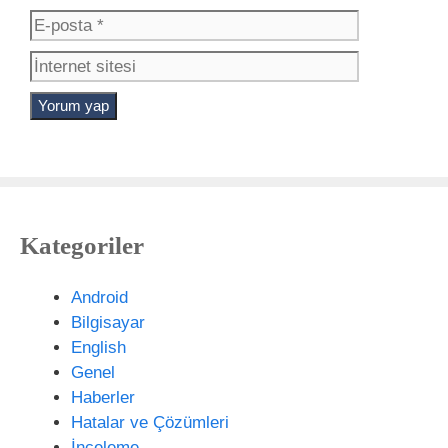
s
-
İ
i
p
n
m
o
t
s
e
t
r
a
n
e
t
s
Kategoriler
i
t
e
Android
s
Bilgisayar
i
English
Genel
Haberler
Hatalar ve Çözümleri
İnceleme