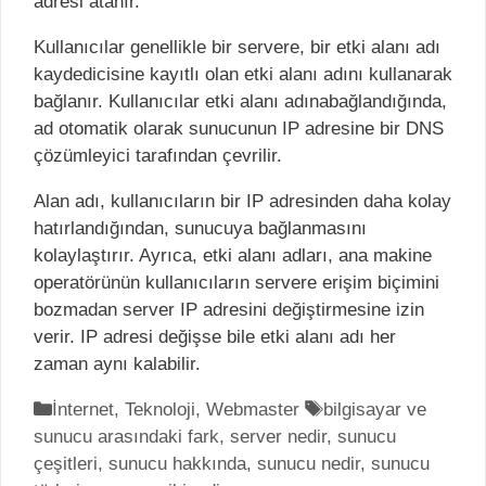
adresi atanır.
Kullanıcılar genellikle bir servere, bir etki alanı adı
kaydedicisine kayıtlı olan etki alanı adını kullanarak
bağlanır. Kullanıcılar etki alanı adınabağlandığında,
ad otomatik olarak sunucunun IP adresine bir DNS
çözümleyici tarafından çevrilir.
Alan adı, kullanıcıların bir IP adresinden daha kolay
hatırlandığından, sunucuya bağlanmasını
kolaylaştırır. Ayrıca, etki alanı adları, ana makine
operatörünün kullanıcıların servere erişim biçimini
bozmadan server IP adresini değiştirmesine izin
verir. IP adresi değişse bile etki alanı adı her
zaman aynı kalabilir.
K
İnternet
,
Teknoloji
,
Webmaster
E
bilgisayar ve
sunucu arasındaki fark
a
,
server nedir
t
,
sunucu
çeşitleri
t
,
sunucu hakkında
,
sunucu nedir
i
,
sunucu