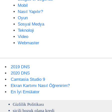
Mobil
Nasıl Yapılır?
Oyun
Sosyal Medya
Teknoloji
Video
Webmaster
2019 DNS
2020 DNS
Camtasia Studio 9
Ekran Kartımı Nasıl Öğrenirim?
En İyi Emülator
Gizlilik Politikası
sicili bozuk olana kredi