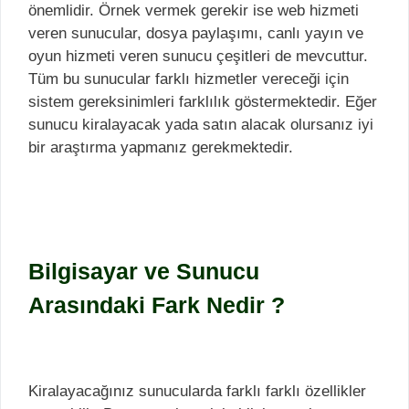
önemlidir. Örnek vermek gerekir ise web hizmeti
veren sunucular, dosya paylaşımı, canlı yayın ve
oyun hizmeti veren sunucu çeşitleri de mevcuttur.
Tüm bu sunucular farklı hizmetler vereceği için
sistem gereksinimleri farklılık göstermektedir. Eğer
sunucu kiralayacak yada satın alacak olursanız iyi
bir araştırma yapmanız gerekmektedir.
Bilgisayar ve Sunucu
Arasındaki Fark Nedir ?
Kiralayacağınız sunucularda farklı farklı özellikler