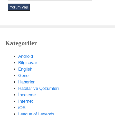
s
e
t
r
a
n
e
t
s
Kategoriler
i
t
e
Android
s
Bilgisayar
i
English
Genel
Haberler
Hatalar ve Çözümleri
İnceleme
İnternet
iOS
League of Legends