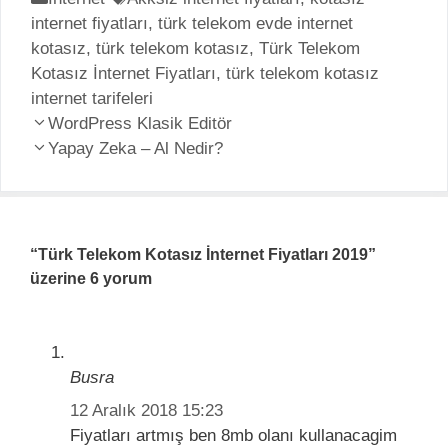
internet fiyatları
a
t
,
türk telekom evde internet
kotasız
t
,
türk telekom kotasız
i
,
Türk Telekom
Kotasız İnternet Fiyatları
e
k
,
türk telekom kotasız
internet tarifeleri
g
e
Y
o
WordPress Klasik Editör
t
a
r
Yapay Zeka – Al Nedir?
l
z
i
e
ı
l
r
d
e
o
r
“Türk Telekom Kotasız İnternet Fiyatları 2019”
l
üzerine 6 yorum
a
ş
ı
m
Busra
ı
12 Aralık 2018 15:23
Fiyatları artmış ben 8mb olanı kullanacagim