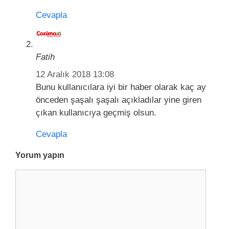
Cevapla
Fatih
12 Aralık 2018 13:08
Bunu kullanıcılara iyi bir haber olarak kaç ay
önceden şaşalı şaşalı açıkladılar yine giren
çıkan kullanıcıya geçmiş olsun.
Cevapla
Yorum yapın
Y
o
r
u
m