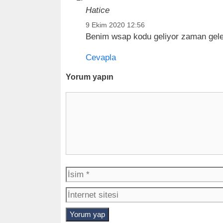
a
e
Hatice
ş
r
ı
9 Ekim 2020 12:56
m
Benim wsap kodu geliyor zaman gele
ı
Cevapla
Yorum yapın
Y
o
r
u
m
İ
s
i
m