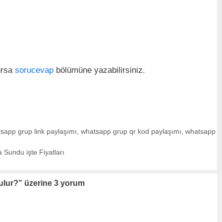
lursa
sorucevap
bölümüne yazabilirsiniz.
sapp grup link paylaşımı
,
whatsapp grup qr kod paylaşımı
,
whatsapp
a Sundu işte Fiyatları
ulur?” üzerine 3 yorum