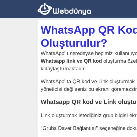
İçeriğe
atla
WhatsApp QR Kod 
Oluşturulur?
WhatsApp’ ı neredeyse hepimiz kullanılıyoru
Whatsapp link ve QR kod
oluşturma özell
kolaylaştırmaktadır.
WhatsApp’ ta QR kod ve Link oluşturmak i
yöneticisi değilseniz bu ekranı göremezsin
Whatsapp QR kod ve Link oluşt
Link oluşturmak istediğiniz grup bilgisi ekr
“Gruba Davet Bağlantısı” seçeneğine dok