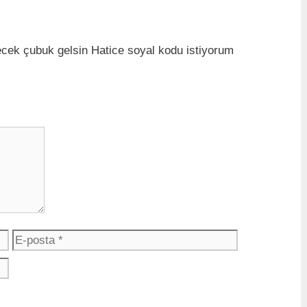
cek çubuk gelsin Hatice soyal kodu istiyorum
E
İ
-
n
p
t
o
e
s
r