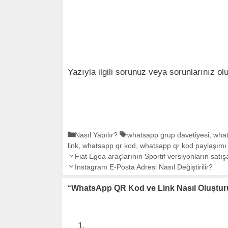
Yazıyla ilgili sorunuz veya sorunlarınız o
K
Nasıl Yapılır?
E
whatsapp grup davetiyesi
,
what
link
a
,
whatsapp qr kod
t
,
whatsapp qr kod paylaşımı
Y
t
Fiat Egea araçlarının Sportif versiyonların satış
i
a
e
Instagram E-Posta Adresi Nasıl Değiştirilir?
k
z
g
e
“WhatsApp QR Kod ve Link Nasıl Oluştur
ı
o
t
d
r
l
o
i
e
l
l
r