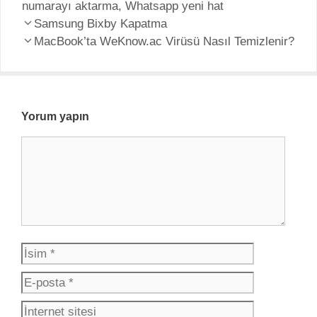
numarayı aktarma
o
,
t
Whatsapp yeni hat
Y
r
Samsung Bixby Kapatma
l
a
i
MacBook’ta WeKnow.ac Virüsü Nasıl Temizlenir?
e
z
l
r
ı
e
d
r
o
Yorum yapın
l
Y
a
o
ş
r
ı
u
m
m
ı
İ
E
s
-
İ
i
p
n
m
o
t