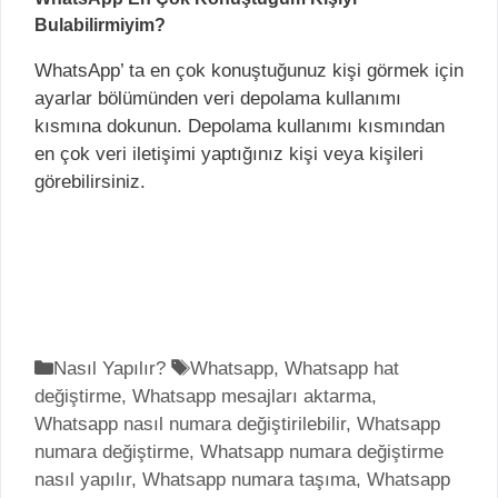
Bulabilirmiyim?
WhatsApp’ ta en çok konuştuğunuz kişi görmek için
ayarlar bölümünden veri depolama kullanımı
kısmına dokunun. Depolama kullanımı kısmından
en çok veri iletişimi yaptığınız kişi veya kişileri
görebilirsiniz.
K
Nasıl Yapılır?
E
Whatsapp
,
Whatsapp hat
değiştirme
a
,
Whatsapp mesajları aktarma
t
,
Whatsapp nasıl numara değiştirilebilir
t
i
,
Whatsapp
numara değiştirme
e
,
k
Whatsapp numara değiştirme
nasıl yapılır
g
,
Whatsapp numara taşıma
e
,
Whatsapp