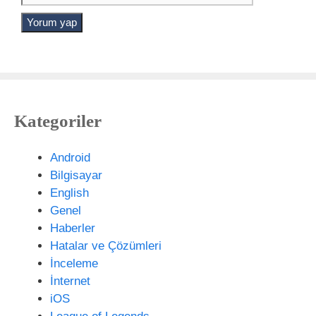
s
e
t
r
a
n
e
t
s
Kategoriler
i
t
e
Android
s
Bilgisayar
i
English
Genel
Haberler
Hatalar ve Çözümleri
İnceleme
İnternet
iOS