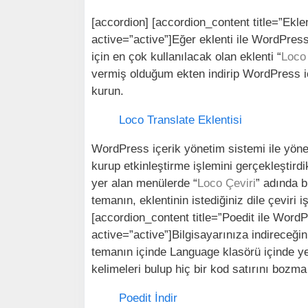
[accordion] [accordion_content title=”Ekl
active=”active”]Eğer eklenti ile WordPres
için en çok kullanılacak olan eklenti “
Loco
vermiş olduğum ekten indirip WordPress içe
kurun.
Loco Translate Eklentisi
WordPress içerik yönetim sistemi ile yöne
kurup etkinleştirme işlemini gerçekleştir
yer alan menülerde “
Loco Çeviri
” adında b
temanın, eklentinin istediğiniz dile çeviri 
[accordion_content title=”Poedit ile Word
active=”active”]Bilgisayarınıza indireceğ
temanın içinde Language klasörü içinde ye
kelimeleri bulup hiç bir kod satırını bozma
Poedit İndir