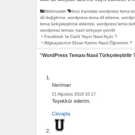
K
Webmaster
E
loco translate wordpress tema tü
dil değiştirme
a
,
wordpress tema dil ekleme
t
,
wordpr
tema türkçeleştirme eklentisi
t
i
,
wordpress tema tür
wordpress teması nasıl türkçeye çevrilir
e
k
Y
g
Facebook ‘ta Canlı Yayın Nasıl Açılır ?
e
a
o
Bilgisayarımın Ekran Kartını Nasıl Öğrenirim ?
t
z
r
l
“WordPress Teması Nasıl Türkçeleştirilir 
ı
i
e
d
l
r
o
e
l
r
a
Neriman
ş
ı
21 Ağustos 2019 10:17
m
Teşekkür ederim.
ı
Cevapla