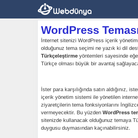
İçeriğe
atla
WordPress Teması N
İnternet sitenizi WordPress içerik yöneti
olduğunuz tema seçimi ne yazık ki dil des
Türkçeleştirme
yöntemleri sayesinde eğer
Türkçe olması büyük bir avantaj sağlayaca
İster para karşılığında satın aldığınız, i
içerik yönetim sistemi ile yönetilen intern
ziyaretçilerin tema fonksiyonlarını İngili
vermeyecektir. Bu yüzden
WordPress tem
sitenizde kullanacak olduğunuz temaya Tür
duygusu duymasından kaçınabilirsiniz.