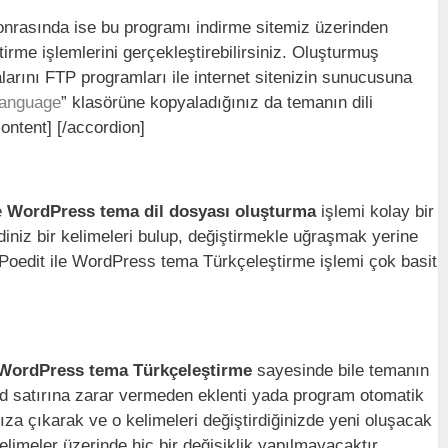
sonrasında ise bu programı indirme sitemiz üzerinden
rme işlemlerini gerçekleştirebilirsiniz. Oluşturmuş
alarını FTP programları ile internet sitenizin sunucusuna
anguage
” klasörüne kopyaladığınız da temanın dili
ontent] [/accordion]
e
WordPress tema dil dosyası oluşturma
işlemi kolay bir
ndiniz bir kelimeleri bulup, değiştirmekle uğraşmak yerine
Poedit ile WordPress tema Türkçeleştirme işlemi çok basit
e WordPress tema Türkçeleştirme
sayesinde bile temanın
kod satırına zarar vermeden eklenti yada program otomatik
ıza çıkarak ve o kelimeleri değiştirdiğinizde yeni oluşacak
elimeler üzerinde hiç bir değişiklik yapılmayacaktır.