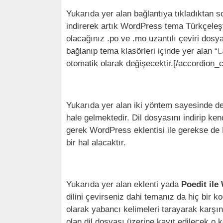
Yukarıda yer alan bağlantıya tıkladıktan 
indirerek artık WordPress tema Türkçeleşti
olacağınız .po ve .mo uzantılı çeviri dosy
bağlanıp tema klasörleri içinde yer alan “
L
otomatik olarak değişecektir.[/accordion_c
Yukarıda yer alan iki yöntem sayesinde d
hale gelmektedir. Dil dosyasını indirip ke
gerek WordPress eklentisi ile gerekse de 
bir hal alacaktır.
Yukarıda yer alan eklenti yada
Poedit il
dilini çevirseniz dahi temanız da hiç bir 
olarak yabancı kelimeleri tarayarak karşın
olan dil dosyası üzerine kayıt edilecek o k