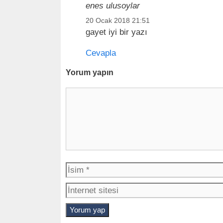
enes ulusoylar
20 Ocak 2018 21:51
gayet iyi bir yazı
Cevapla
Yorum yapın
Y
o
r
u
m
İ
s
i
m