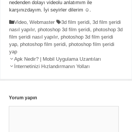
nedenden dolayı videolu anlatımım ile
karşınızdayım. İyi seyirler dilerim ☺.
K
Video
,
Webmaster
E
3d film şeridi
,
3d film şeridi
nasıl yapılır
a
,
photoshop 3d film şeridi
t
,
photoshop 3d
film şeridi nasıl yapılır
t
,
photoshop 3d film şeridi
i
yap
e
,
photoshop film şeridi
k
,
photoshop film şeridi
yap
g
e
Y
o
Apk Nedir? | Mobil Uygulama Uzantıları
t
a
r
İnternetinizi Hızlandırmanın Yolları
l
z
i
e
ı
l
r
d
e
o
r
Yorum yapın
l
Y
a
o
ş
r
ı
u