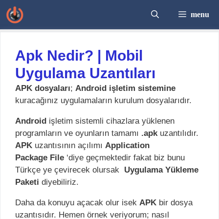
İçeriğe
menu
atla
Apk Nedir? | Mobil
Uygulama Uzantıları
APK dosyaları
;
Android işletim sistemine
kuracağınız uygulamaların kurulum dosyalarıdır.
Android
işletim sistemli cihazlara yüklenen
programların ve oyunların tamamı
.apk
uzantılıdır.
APK
uzantısının açılımı
Application
Package
File
‘diye geçmektedir fakat biz bunu
Türkçe ye çevirecek olursak
Uygulama Yükleme
Paketi
diyebiliriz.
Daha da konuyu açacak olur isek
APK
bir dosya
uzantısıdır. Hemen örnek veriyorum; nasıl