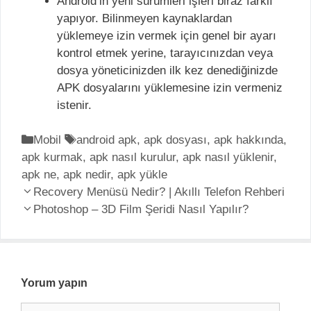
Android’in yeni sürümleri işleri biraz farklı
yapıyor. Bilinmeyen kaynaklardan
yüklemeye izin vermek için genel bir ayarı
kontrol etmek yerine, tarayıcınızdan veya
dosya yöneticinizden ilk kez denediğinizde
APK dosyalarını yüklemesine izin vermeniz
istenir.
K
Mobil
E
android apk
,
apk dosyası
,
apk hakkında
,
apk kurmak
a
t
,
apk nasıl kurulur
,
apk nasıl yüklenir
,
apk ne
t
,
apk nedir
i
,
apk yükle
Y
e
Recovery Menüsü Nedir? | Akıllı Telefon Rehberi
k
a
g
Photoshop – 3D Film Şeridi Nasıl Yapılır?
e
z
o
t
ı
r
l
d
i
e
o
l
r
Yorum yapın
l
e