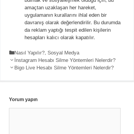
bulmak ve sosyalleşmek olduğu için, bu
amaçtan uzaklaşan her hareket,
uygulamanın kurallarını ihlal eden bir
davranış olarak değerlendirilir. Bu durumda
da reklam yaptığı tespit edilen kişilerin
hesapları kalıcı olarak kapatılır.
K
Nasıl Yapılır?
,
Sosyal Medya
Y
a
İnstagram Hesabı Silme Yöntemleri Nelerdir?
a
t
Bigo Live Hesabı Silme Yöntemleri Nelerdir?
z
e
ı
g
d
o
o
r
Yorum yapın
l
i
Y
a
l
o
ş
e
r
ı
r