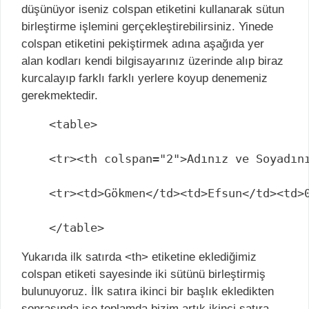
düşünüyor iseniz colspan etiketini kullanarak sütun
birleştirme işlemini gerçekleştirebilirsiniz. Yinede
colspan etiketini pekiştirmek adına aşağıda yer
alan kodları kendi bilgisayarınız üzerinde alıp biraz
kurcalayıp farklı farklı yerlere koyup denemeniz
gerekmektedir.
<table>

<tr><th colspan="2">Adınız ve Soyadını
<tr><td>Gökmen</td><td>Efsun</td><td>0
</table>
Yukarıda ilk satırda <th> etiketine eklediğimiz
colspan etiketi sayesinde iki sütünü birleştirmiş
bulunuyoruz. İlk satıra ikinci bir başlık ekledikten
sonrasında ise toplamda bizim artık ikinci satıra