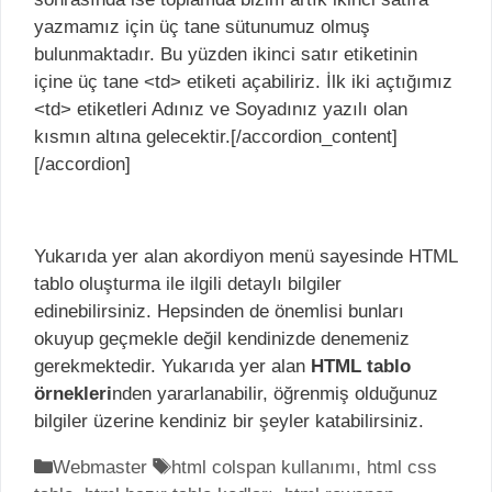
yazmamız için üç tane sütunumuz olmuş
bulunmaktadır. Bu yüzden ikinci satır etiketinin
içine üç tane <td> etiketi açabiliriz. İlk iki açtığımız
<td> etiketleri Adınız ve Soyadınız yazılı olan
kısmın altına gelecektir.[/accordion_content]
[/accordion]
Yukarıda yer alan akordiyon menü sayesinde HTML
tablo oluşturma ile ilgili detaylı bilgiler
edinebilirsiniz. Hepsinden de önemlisi bunları
okuyup geçmekle değil kendinizde denemeniz
gerekmektedir. Yukarıda yer alan
HTML tablo
örnekleri
nden yararlanabilir, öğrenmiş olduğunuz
bilgiler üzerine kendiniz bir şeyler katabilirsiniz.
K
Webmaster
E
html colspan kullanımı
,
html css