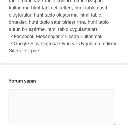
tablo
a
,
html hazır tablo kodları
t
,
html rowspan
kullanımı
t
,
html tablo etiketleri
i
,
html tablo nasıl
oluşturulur
e
,
html tablo oluşturma
k
,
html tablo
örnekler
g
,
html tablo satır birleştirme
e
,
html tablo
sütun birleştirme
o
t
,
html tablo uygulamaları
Y
r
Facebook Messenger 2 Hesap Kullanmak
l
a
i
Google Play Dışında Oyun ve Uygulama İndirme
e
z
Sitesi : Cepde
l
r
ı
e
d
r
o
l
Yorum yapın
a
Y
ş
o
ı
r
m
u
ı
m