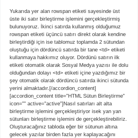
Yukarıda yer alan rowspan etiketi sayesinde üst
üste iki satır birleştirme işlemini gerçekleştirmiş
bulunuyoruz. İkinci satırda kullanmış olduğumuz
rowspan etiketi üçüncü satırı direkt olarak kendine
birleştirdiği için ise tablomuz toplamda 2 sütundan
oluştuğu için dördüncü satırda bir tane <td> etiketi
kullanmaya hakkımız oluyor. Dördünü satırın ilk
etiketi otomatik olarak Sosyal Medya yazısı ile dolu
olduğundan dolayı <td> etiketi içine yazdığımız bir
şey otomatik olarak dördüncü satırda ikinci sütunda
yerini almaktadır.[/accordion_content]
[accordion_content title=”HTML Sütun Birleştirme”
icon=”” active=”active”]Nasıl satırları alt alta
birleştirme işlemini gerçekleştiriyor isek yan yan
sütunları birleştirme işlemini de gerçekleştirebiliriz.
Oluşturacağınız tabloda eğer bir sütunun altına
gelecek yazılar birden fazla yer kaplayacağını