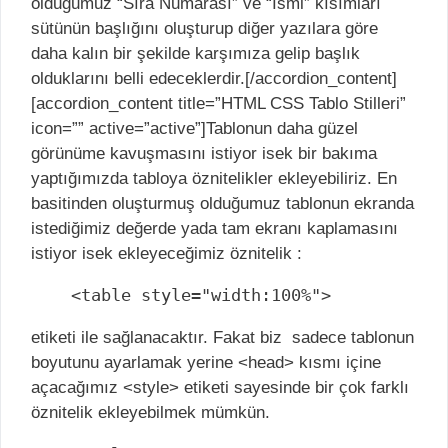
olduğumuz “Sıra Numarası” ve “İsmi” kısımları
sütünün başlığını oluşturup diğer yazılara göre
daha kalın bir şekilde karşımıza gelip başlık
olduklarını belli edeceklerdir.[/accordion_content]
[accordion_content title=”HTML CSS Tablo Stilleri”
icon=”” active=”active”]Tablonun daha güzel
görünüme kavuşmasını istiyor isek bir bakıma
yaptığımızda tabloya öznitelikler ekleyebiliriz. En
basitinden oluşturmuş olduğumuz tablonun ekranda
istediğimiz değerde yada tam ekranı kaplamasını
istiyor isek ekleyeceğimiz öznitelik :
<table style="width:100%">
etiketi ile sağlanacaktır. Fakat biz sadece tablonun
boyutunu ayarlamak yerine <head> kısmı içine
açacağımız <style> etiketi sayesinde bir çok farklı
öznitelik ekleyebilmek mümkün.