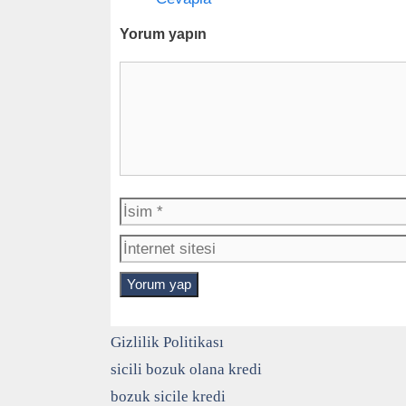
Yorum yapın
Y
o
r
u
m
İ
s
i
m
Gizlilik Politikası
sicili bozuk olana kredi
bozuk sicile kredi