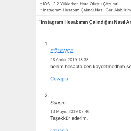
Y
t
iOS 12.2 Yüklerken Hata Oluştu Çözümü
i
a
e
Instagram Hesabım Çalındı Nasıl Geri Alabiliri
k
z
g
e
“Instagram Hesabımın Çalındığını Nasıl A
ı
o
t
d
r
l
o
i
e
l
l
r
a
e
EĞLENCE
ş
r
ı
26 Aralık 2019 18:38
m
benim hesabta ben kaydetmedhim se
ı
Cevapla
Sanem
13 Mayıs 2019 07:46
Teşekkür ederim.
Cevapla