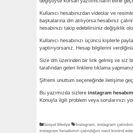
değiştiyse korsan yazılımcıların eline ge
Kullanıcı hesabınızdan videolar ve resimler
başkalarına dm atılıyorsa hesabınız çalın
hesabınızı takip edebilirsiniz değişiklik ol
Kullanıcı hesabınızı üçüncü kişilerle payl
yaptırıyorsanız. Hesap bilgilerini verdiğiniz
Size dm üzerinden bir link gelmiş ve siz b
tarafından gelen linklere tıklama yapmanı
Şifremi unuttum seçeneğinde iletişime geçil
Bu yazımızda sizlere
instagram hesabımı
Konuyla ilgili problem veya sorularınızı yo
K
Sosyal Medya
E
İnstagram
,
instagram çalındım
instagram hesabımın çalındığını nasıl kontrol ede
a
t