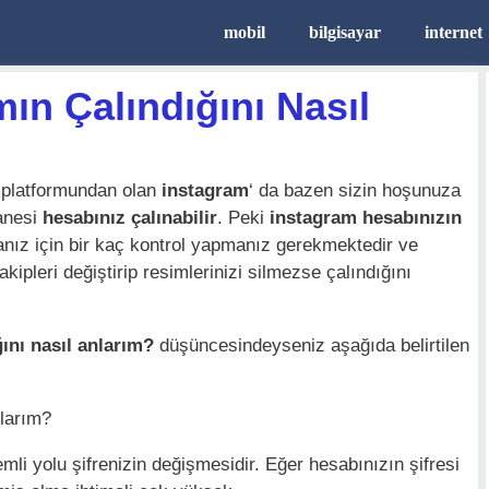
mobil
bilgisayar
internet
ın Çalındığını Nasıl
 platformundan olan
instagram
‘ da bazen sizin hoşunuza
tanesi
hesabınız çalınabilir
. Peki
instagram hesabınızın
ız için bir kaç kontrol yapmanız gerekmektedir ve
kipleri değiştirip resimlerinizi silmezse çalındığını
ını nasıl anlarım?
düşüncesindeyseniz aşağıda belirtilen
larım?
li yolu şifrenizin değişmesidir. Eğer hesabınızın şifresi