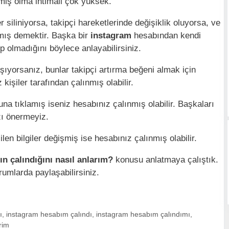
çmiş olma ihtimali çok yüksek.
 siliniyorsa, takipçi hareketlerinde değişiklik oluyorsa, ve
mış demektir. Başka bir
instagram
hesabından kendi
up olmadığını böylece anlayabilirsiniz.
aşıyorsanız, bunlar takipçi artırma beğeni almak için
 kişiler tarafından çalınmış olabilir.
una tıklamış iseniz hesabınız çalınmış olabilir. Başkaları
zı önermeyiz.
en bilgiler değişmiş ise hesabınız çalınmış olabilir.
n çalındığını nasıl anlarım?
konusu anlatmaya çalıştık.
rumlarda paylaşabilirsiniz.
ı
,
instagram hesabım çalındı
,
instagram hesabım çalındımı
,
rim