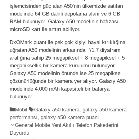
işlemcisinden güç alan A50’nin ülkemizde satılan
modelinde 64 GB dahili depolama alanı ve 6 GB
RAM bulunuyor. Galaxy A50 modelinin hafızası
microSD kart ile arttırılabiliyor.
DxOMark puanı ile pek çok kişiyi hayal kırıklığına
uğratan A50 modelinin arkasında
f/1.7 diyafram
aralığına sahip 25 megapiksel + 8 megapiksel + 5
megapiksellik bir kamera kurulumu bulunuyor.
Galaxy A50 modelinin önünde ise 25 megapiksel
çözünürlüğünde bir kamera yer alıyor. Galaxy A50
modelinde 4.000 mAh kapasiteli bir batarya
bulunuyor.
K
Mobil
E
Galaxy a50 kamera
,
galaxy a50 kamera
performansı
a
t
,
galaxy a50 kamera puanı
Y
t
General Mobile Yeni Akıllı Telefon Paketlerini
i
a
Duyurdu
e
k