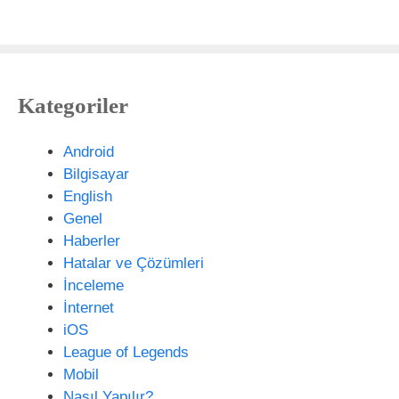
a
n
e
t
s
Kategoriler
i
t
e
Android
s
Bilgisayar
i
English
Genel
Haberler
Hatalar ve Çözümleri
İnceleme
İnternet
iOS
League of Legends
Mobil
Nasıl Yapılır?