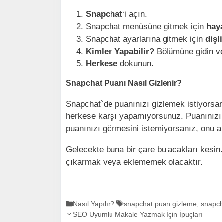
Snapchat
‘i açın.
Snapchat menüsüne gitmek için
hay
Snapchat ayarlarına gitmek için
dişl
Kimler Yapabilir?
Bölümüne gidin 
Herkese
dokunun.
Snapchat Puanı Nasıl Gizlenir?
Snapchat`de puanınızı gizlemek istiyorsan
herkese karşı yapamıyorsunuz. Puanınızı g
puanınızı görmesini istemiyorsanız, onu a
Gelecekte buna bir çare bulacakları kesin
çıkarmak veya eklememek olacaktır.
K
Nasıl Yapılır?
E
snapchat puan gizleme
,
snapch
Y
a
SEO Uyumlu Makale Yazmak İçin İpuçları
t