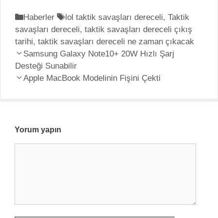
K
Haberler
E
lol taktik savaşları dereceli
,
Taktik
savaşları dereceli
a
t
,
taktik savaşları dereceli çıkış
tarihi
t
,
taktik savaşları dereceli ne zaman çıkacak
i
Y
e
Samsung Galaxy Note10+ 20W Hızlı Şarj
k
a
Desteği Sunabilir
g
e
z
o
Apple MacBook Modelinin Fişini Çekti
t
ı
r
l
d
i
e
o
l
r
l
e
Yorum yapın
a
r
Y
ş
o
ı
r
m
u
ı
m