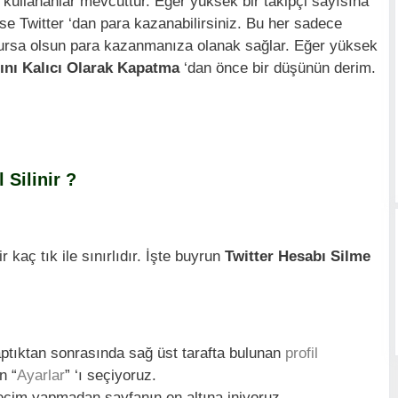
 kullananlar mevcuttur. Eğer yüksek bir takipçi sayısına
ise Twitter ‘dan para kazanabilirsiniz. Bu her sadece
olursa olsun para kazanmanıza olanak sağlar. Eğer yüksek
ını Kalıcı Olarak Kapatma
‘dan önce bir düşünün derim.
 Silinir ?
kaç tık ile sınırlıdır. İşte buyrun
Twitter Hesabı Silme
yaptıktan sonrasında sağ üst tarafta bulunan
profil
n “
Ayarlar
” ‘ı seçiyoruz.
eçim yapmadan sayfanın en altına iniyoruz.