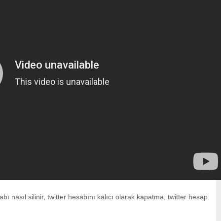
bı nasıl silinir
,
twitter hesabını kalıcı olarak kapatma
,
twitter hesap